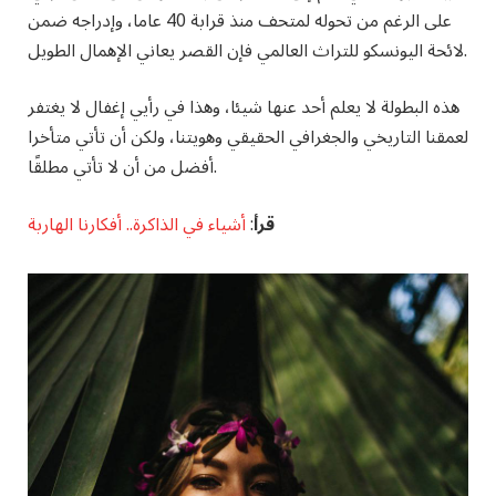
على الرغم من تحوله لمتحف منذ قرابة 40 عاما، وإدراجه ضمن
لائحة اليونسكو للتراث العالمي فإن القصر يعاني الإهمال الطويل.
هذه البطولة لا يعلم أحد عنها شيئا، وهذا في رأيي إغفال لا يغتفر
لعمقنا التاريخي والجغرافي الحقيقي وهويتنا، ولكن أن تأتي متأخرا
أفضل من أن لا تأتي مطلقًا.
قرأ
:
أشياء في الذاكرة.. أفكارنا الهاربة