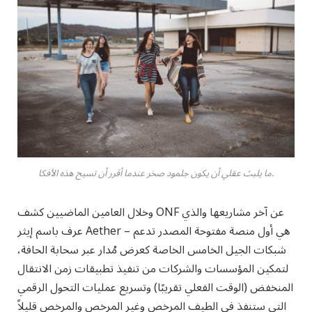
ما يلبث عقلي أن يكون جلمود صخر عندما أقرر أن تسيح هذه الأفكا.
وخلال العامين الماضيين كشف ONF عن آخر مشاريعها والذي
عرف باسم إيثر Aether – هي أول منصة مفتوحة المصدر تدعم
شبكات الجيل الخامس الخاصة كعرض مُدار عبر سحابة الحافة،
لتمكين المؤسسات والشركات من تنفيذ تطبيقات زمن الانتقال
المنخفض (الوقت الفعلي تقريبًا) وتسريع عمليات التحول الرقمي
التي ستنفذ في الطيف المرخص وغير المرخص والمرخص قليلاً