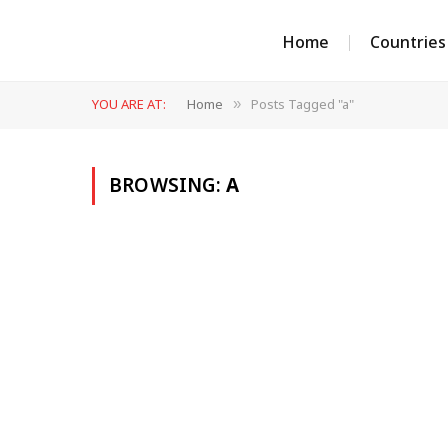
Home
Countries
YOU ARE AT:
Home
Posts Tagged "a"
»
BROWSING:
A